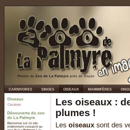
Photos du
Zoo de La Palmyre
près de Royan
CARNIVORES
SINGES
OISEAUX
MAMMIFÈRES
ONG
Les oiseaux : de
Oiseaux
Cacatoes
plumes !
Découverte du zoo
de La Palmyre
Bienvenue sur ce site
Les
oiseaux
sont des ve
entièrement consacré au