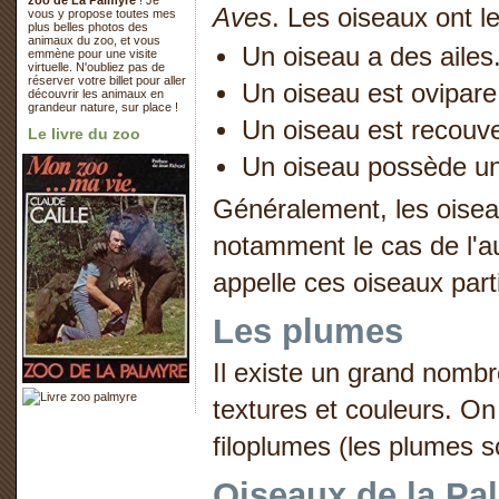
zoo de La Palmyre
! Je
Aves
. Les oiseaux ont le
vous y propose toutes mes
plus belles photos des
animaux du zoo, et vous
Un oiseau a des ailes
emmène pour une visite
virtuelle. N'oubliez pas de
réserver votre billet pour aller
Un oiseau est ovipare
découvrir les animaux en
grandeur nature, sur place !
Un oiseau est recouve
Le livre du zoo
Un oiseau possède un
Généralement, les oiseau
notamment le cas de l'au
appelle ces oiseaux parti
Les plumes
Il existe un grand nombr
textures et couleurs. O
filoplumes (les plumes so
Oiseaux de la Pa