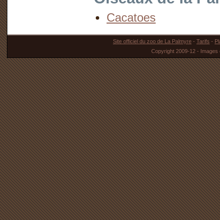
Cacatoes
Site officiel du zoo de La Palmyre
-
Tarifs
-
Pl
Copyright 2009-12 - Images 