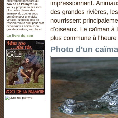
entièrement consacré au
impressionnant. Animau
zoo de La Palmyre
! Je
vous y propose toutes mes
des grandes rivières, le
plus belles photos des
animaux du zoo, et vous
emmène pour une visite
nourrissent principalem
virtuelle. N'oubliez pas de
réserver votre billet pour aller
découvrir les animaux en
d'oiseaux. Le caïman à l
grandeur nature, sur place !
Le livre du zoo
plus commune à l'heure 
Photo d'un caïma