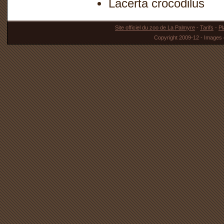
Lacerta crocodilus
Site officiel du zoo de La Palmyre
-
Tarifs
-
Pl
Copyright 2009-12 - Images 