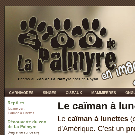
Photos du
Zoo de La Palmyre
près de Royan
CARNIVORES
SINGES
OISEAUX
MAMMIFÈRES
ONG
Le caïman à lun
Reptiles
Iguane vert
Caïman à lunettes
Le
caïman à lunettes
(
Découverte du zoo
de La Palmyre
d'Amérique. C'est un
pr
Bienvenue sur ce site